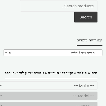
חפש
את:
Search
קטגוריות מוצרים
תלייה נייר / קליפ
×
חיפוש פילטר שמן-דלק-אויר-תא נוסעים-מזגן לפי יצרן רכב