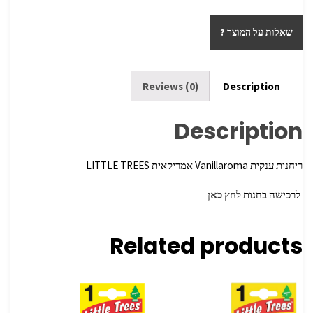
h
wi
ce
ar
tt
b
שאלות על המוצר ?
e
er
o
o
k
Reviews (0)
Description
Description
ריחנית ענקית Vanillaroma אמריקאית LITTLE TREES
לרכישה בחנות
לחץ כאן
Related products