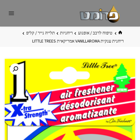
לגו
פרומט
אתר
תוכן
פרומט
החדש
בית
טיפוח לרכב / אופנוע
ריחניות
תלייה נייר / קליפ
ריחנית ענקית VANILLAROMA אמריקאית LITTLE TREES