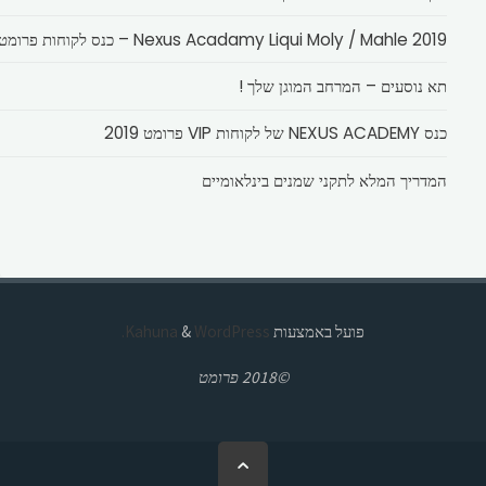
Nexus Acadamy Liqui Moly / Mahle 2019 – כנס לקוחות פרומט
תא נוסעים – המרחב המוגן שלך !
כנס NEXUS ACADEMY של לקוחות VIP פרומט 2019
המדריך המלא לתקני שמנים בינלאומיים
פועל באמצעות
Kahuna
WordPress.
&
©2018 פרומט
בחזרה