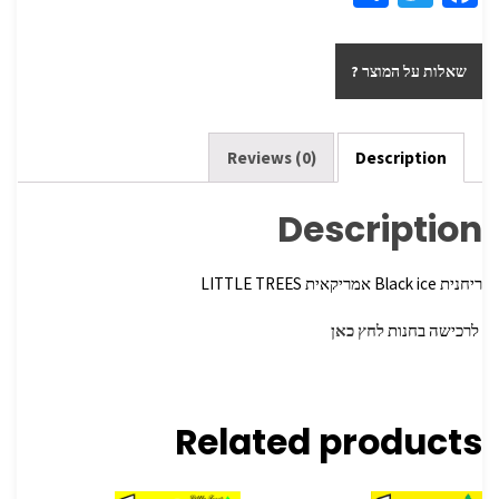
h
wi
ce
ar
tt
b
שאלות על המוצר ?
e
er
o
o
k
Reviews (0)
Description
Description
ריחנית Black ice אמריקאית LITTLE TREES
לרכישה בחנות
לחץ כאן
Related products