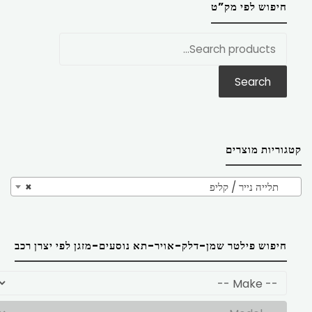
חיפוש לפי מק”ט
חפש
את:
Search
קטגוריות מוצרים
תלייה נייר / קליפ
×
חיפוש פילטר שמן-דלק-אויר-תא נוסעים-מזגן לפי יצרן רכב