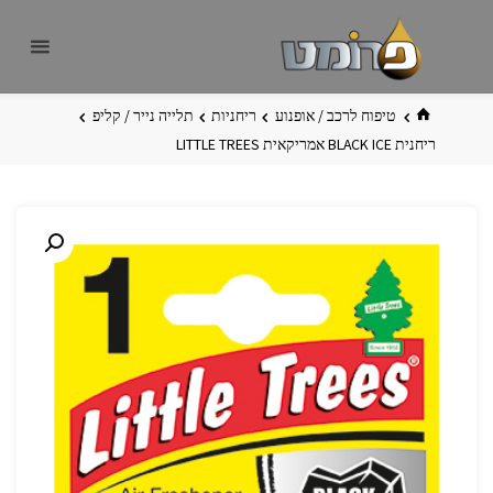
לגו
פרומט
אתר
תוכן
פרומט
החדש
בית
טיפוח לרכב / אופנוע
ריחניות
תלייה נייר / קליפ
ריחנית BLACK ICE אמריקאית LITTLE TREES