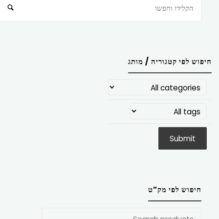
חיפוש
חיפוש לפי קטגוריה / מותג
חיפוש לפי מק”ט
חפש