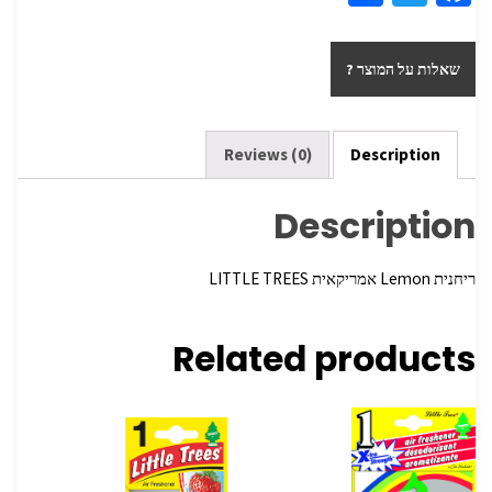
h
wi
ce
ar
tt
b
שאלות על המוצר ?
e
er
o
o
k
Reviews (0)
Description
Description
ריחנית Lemon אמריקאית LITTLE TREES
Related products