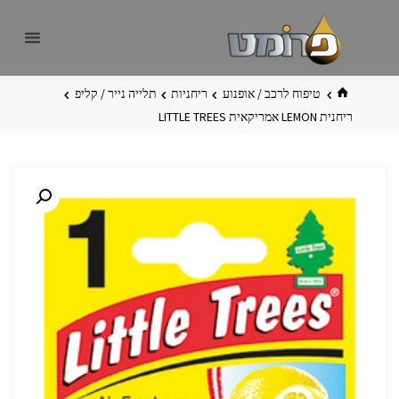
לגו
פרומט
אתר
תוכן
פרומט
החדש
בית
טיפוח לרכב / אופנוע
ריחניות
תלייה נייר / קליפ
ריחנית LEMON אמריקאית LITTLE TREES