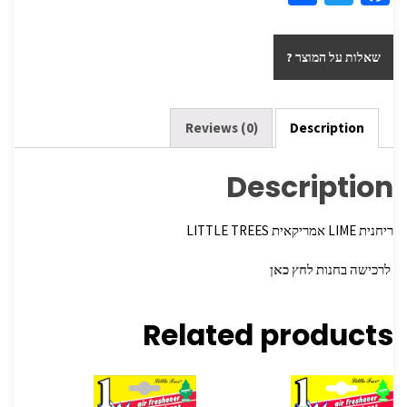
h
wi
ce
ar
tt
b
שאלות על המוצר ?
e
er
o
o
k
Reviews (0)
Description
Description
ריחנית LIME אמריקאית LITTLE TREES
לרכישה בחנות
לחץ כאן
Related products