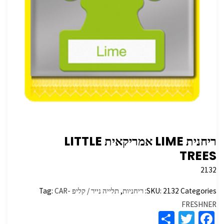
ריחנית LIME אמריקאית LITTLE
TREES
2132
Categories:
2132
SKU:
ריחניות
,
תלייה נייר / קליפ
CAR-
Tag:
FRESHNER
S
T
Fa