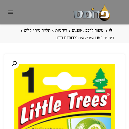
לגו
פרומט
אתר
תוכן
פרומט
החדש
בית
טיפוח לרכב / אופנוע
ריחניות
תלייה נייר / קליפ
ריחנית LIME אמריקאית LITTLE TREES