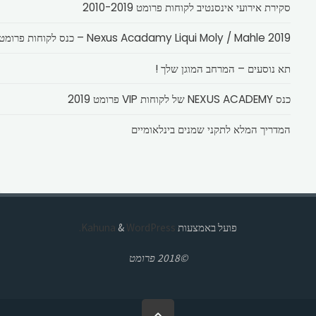
סקירת אירועי אינסנטיב לקוחות פרומט 2010-2019
Nexus Acadamy Liqui Moly / Mahle 2019 – כנס לקוחות פרומט
תא נוסעים – המרחב המוגן שלך !
כנס NEXUS ACADEMY של לקוחות VIP פרומט 2019
המדריך המלא לתקני שמנים בינלאומיים
פועל באמצעות
Kahuna
WordPress.
&
©2018 פרומט
בחזרה