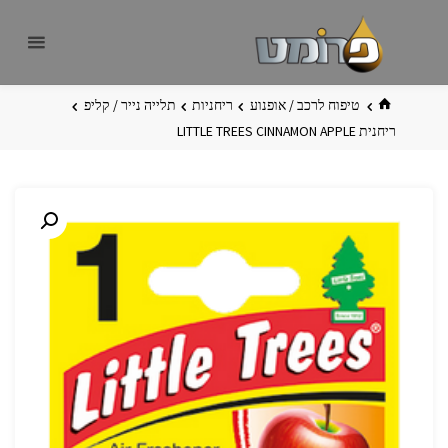
לגו
פרומט
אתר
תוכן
פרומט
החדש
בית
טיפוח לרכב / אופנוע
ריחניות
תלייה נייר / קליפ
ריחנית LITTLE TREES CINNAMON APPLE