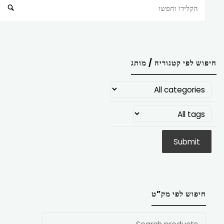
חיפוש
חיפוש לפי קטגוריה / מותג
חיפוש לפי מק”ט
חפש