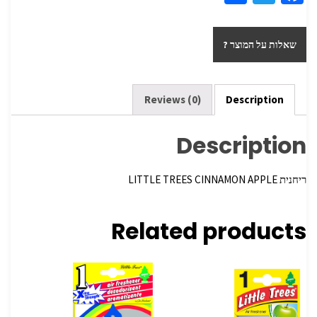
h
wi
ce
ar
tt
b
שאלות על המוצר ?
e
er
o
o
k
Reviews (0)
Description
Description
ריחנית LITTLE TREES CINNAMON APPLE
Related products