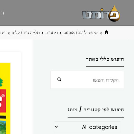
לגו
פרומט
אתר
דף
תוכן
פרומט
החדש
בית
טיפוח לרכב / אופנוע
ריחניות
תלייה נייר / קליפ
ריחנית AN PARADISE
חיפוש כללי באתר
חפש
חיפוש
את:
חיפוש לפי קטגוריה / מותג