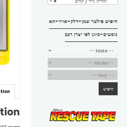
תלייה נייר / קליפ
×
חיפוש פילטר שמן-דלק-אויר-תא
נוסעים-מזגן לפי יצרן רכב
חיפוש
ption
tion