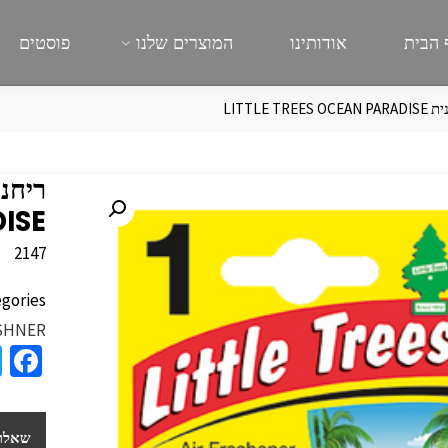
 הבית
אודותינו
המוצרים שלנו
פוסטים
LITTLE TREES OCE
ISE
2147
gories:
SHNER
a
e
b
שאלות