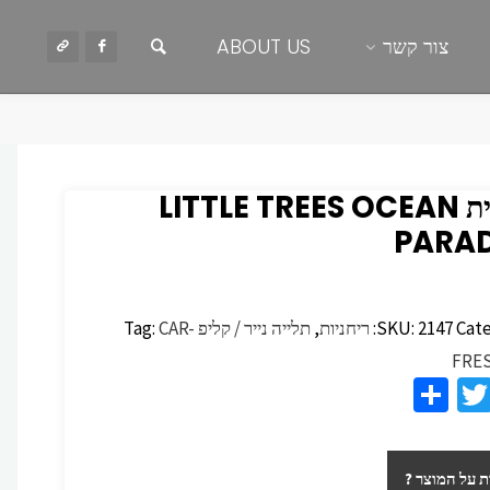
חיפוש
צור קשר
ABOUT US
ריחנית LITTLE TREES OCEAN
PARAD
Cate
2147
SKU:
ריחניות
,
תלייה נייר / קליפ
CAR-
Tag:
FRE
S
T
F
h
wi
c
ar
tt
 על המוצר ?