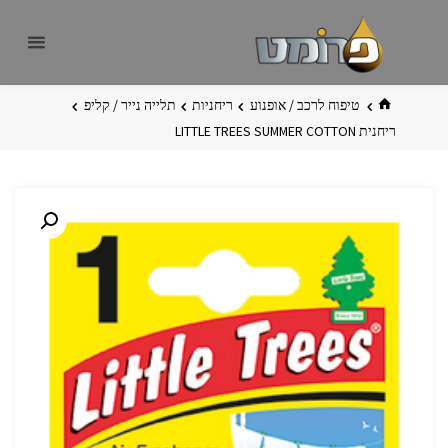
לגו
פרומט
אתר
תוכן
פרומט
החדש
בית
טיפוח לרכב / אופנוע
ריחניות
תלייה נייר / קליפ
ריחנית LITTLE TREES SUMMER COTTON