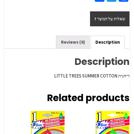
h
wi
ce
ar
tt
b
שאלות על המוצר ?
e
er
o
o
k
Reviews (0)
Description
Description
ריחנית LITTLE TREES SUMMER COTTON
Related products