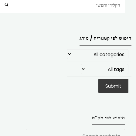
חיפוש
חיפוש לפי קטגוריה / מותג
חיפוש לפי מק”ט
חפש