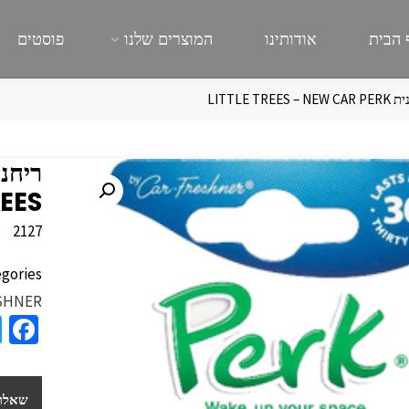
 הבית
אודותינו
המוצרים שלנו
פוסטים
N – ‏LITTLE TREES
EES
2127
gories:
SHNER
a
e
b
שאלות