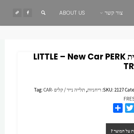
חיפוש
צור קשר
ABOUT US
ריחנית PERK‏ New Car – ‏LITTLE
TR
Cate
2127
SKU:
ריחניות
,
תלייה נייר / קליפ
CAR-
Tag:
FRE
S
T
F
h
wi
c
ar
tt
 על המוצר ?