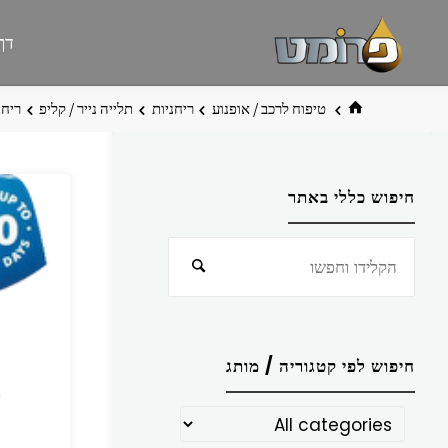
לגו
פרומט
אתר
דף
תוכן
פרומט
החדש
בית
טיפוח לרכב / אופנוע
ריחניות
תלייה נייר / קליפ
ריחנית PERK‏ EW CAR
חיפוש כללי באתר
חפש
חיפוש
את:
חיפוש לפי קטגוריה / מותג