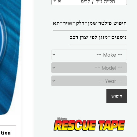
תלייה נייר / קליפ
×
חיפוש פילטר שמן-דלק-אויר-תא
נוסעים-מזגן לפי יצרן רכב
חיפוש
ption