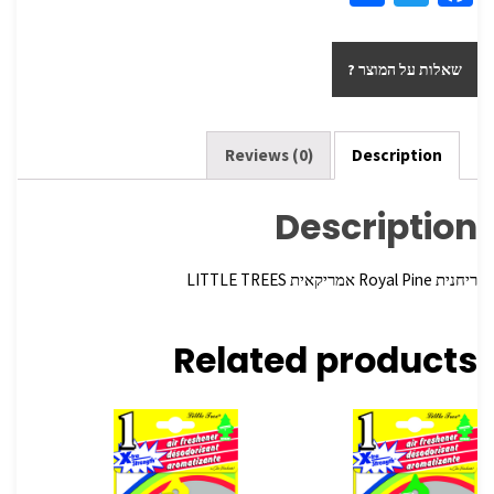
h
wi
ce
ar
tt
b
שאלות על המוצר ?
e
er
o
o
k
Reviews (0)
Description
Description
ריחנית Royal Pine אמריקאית LITTLE TREES
Related products