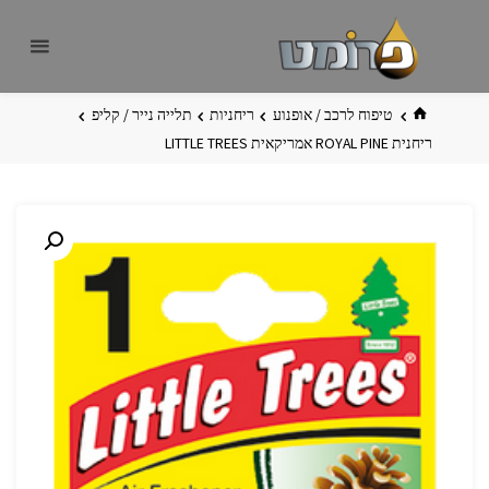
לגו
פרומט
אתר
תוכן
פרומט
החדש
בית
טיפוח לרכב / אופנוע
ריחניות
תלייה נייר / קליפ
ריחנית ROYAL PINE אמריקאית LITTLE TREES