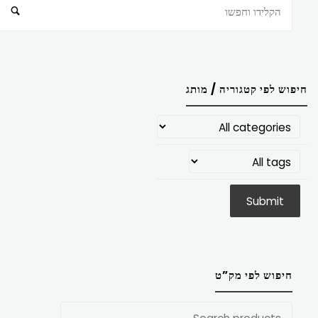
חיפוש
חיפוש לפי קטגוריה / מותג
חיפוש לפי מק”ט
חפש