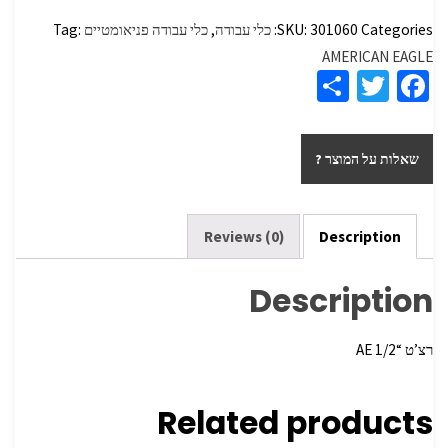
Categories:
301060
SKU:
כלי עבודה
,
כלי עבודה פניאומטיים
Tag:
AMERICAN EAGLE
S
T
Fa
h
wi
ce
ar
tt
b
שאלות על המוצר ?
e
er
o
o
k
Reviews (0)
Description
Description
רצ’ט “AE 1/2
Related products