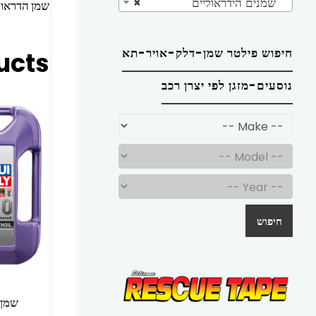
שמנים הידראוליים
×
שמן הדראולי 32 פח / חבית אמריק
חיפוש פילטר שמן-דלק-אויר-תא
ucts
נוסעים-מזגן לפי יצרן רכב
חיפוש