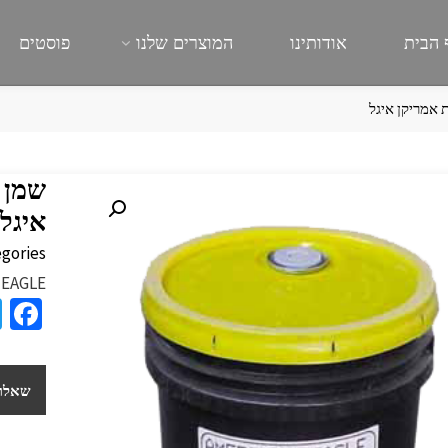
 הבית
אודותינו
המוצרים שלנו
פוסטים
איגל
gories:
 EAGLE
a
e
b
שאלות
o
o