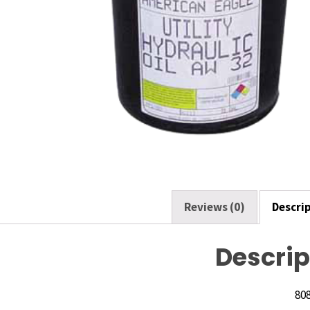
k
Reviews (0)
Descri
Descrip