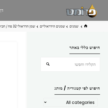
לגו
פרומט
אתר
דף
תוכן
פרומט
החדש
בית
שמנים
שמנים הידראוליים
שמן הדראולי 32 פח / חבית אמריקן איגל
חיפוש כללי באתר
חפש
חיפוש
את:
חיפוש לפי קטגוריה / מותג