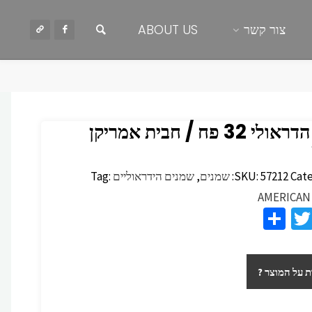
חיפוש
צור קשר
ABOUT US
שמן הדראולי 32 פח / חבית אמריקן
Cate
57212
SKU:
שמנים
,
שמנים הידראוליים
Tag:
AMERICAN
S
T
F
h
wi
c
ar
tt
 על המוצר ?
e
er