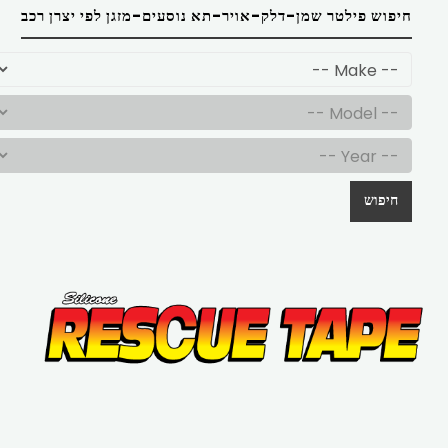
חיפוש פילטר שמן-דלק-אויר-תא נוסעים-מזגן לפי יצרן רכב
חיפוש