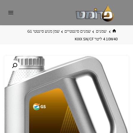
לגו
פרומט
אתר
תוכן
פרומט
החדש
בית
שמנים
שמנים סינטטיים
שמן מנוע סינטטי G1
10W40 ‏4 ליטר SN/CF ‏KIXX‏