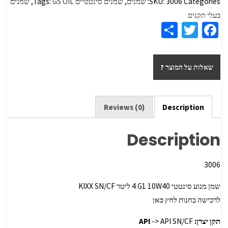
Categories:
3006
SKU:
שמנים
,
שמנים סינטטיים
GS OIL
Tags:
,
שמנים
בעלי תקנים
S
T
Fa
h
wi
ce
ar
tt
b
שאלות על המוצר ?
e
er
o
o
k
Reviews (0)
Description
Description
3006
שמן מנוע סינטטי G1 10W40 ‏4 ליטר SN/CF ‏KIXX‏
לרכישה בחנות
לחץ כאן
תקן יצרן:
-> API SN/CF
API