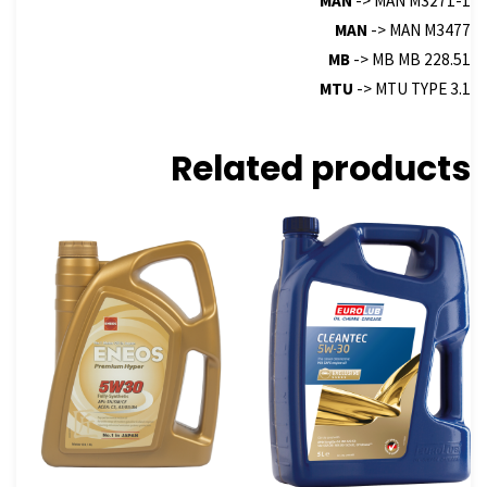
MAN
-> MAN M3271-1
MAN
-> MAN M3477
MB
-> MB MB 228.51
MTU
-> MTU TYPE 3.1
Related products