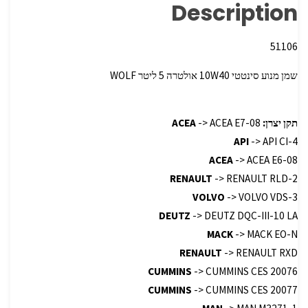
Description
51106
שמן מנוע ‏‏סינטטי 10W40 אולטרה 5 ליטר WOLF
תקן יצרן:
-> ACEA E7-08
ACEA
API
-> API CI-4
ACEA
-> ACEA E6-08
RENAULT
-> RENAULT RLD-2
VOLVO
-> VOLVO VDS-3
DEUTZ
-> DEUTZ DQC-III-10 LA
MACK
-> MACK EO-N
RENAULT
-> RENAULT RXD
CUMMINS
-> CUMMINS CES 20076
CUMMINS
-> CUMMINS CES 20077