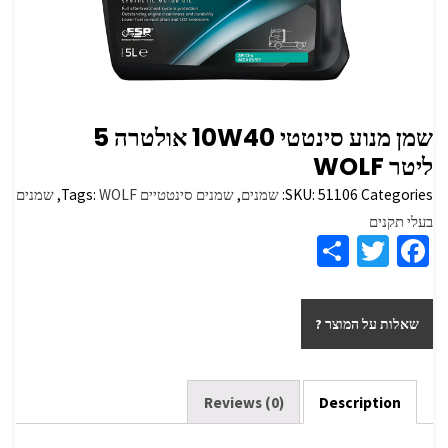
שמן מנוע ‏‏סינטטי 10W40 אולטרה 5
ליטר WOLF
Categories:
51106
SKU:
שמנים
,
שמנים סינטטיים
WOLF
Tags:
,
שמנים
בעלי תקנים
S
T
Fa
h
wi
ce
ar
tt
b
שאלות על המוצר ?
e
er
o
o
k
Reviews (0)
Description