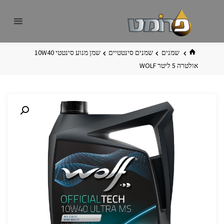
לגו
פרומט
אתר
תוכן
פרומט
החדש
בית
שמנים
שמנים סינטטיים
שמן מנוע ‏‏סינטטי 10W40
אולטרה 5 ליטר WOLF