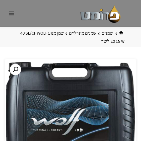
לגו
פרומט
אתר
תוכן
פרומט
החדש
בית
שמנים
שמנים מינרליים
שמן מנוע ‏WOLF ‏SL/CF ‏40