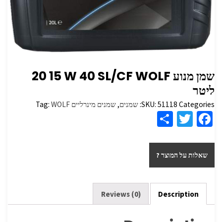
שמן מנוע ‏WOLF ‏SL/CF ‏40 ‏W ‏15 ‏20
ליטר
Categories:
51118
SKU:
שמנים
,
שמנים מינרליים
WOLF
Tag:
S
T
Fa
h
wi
ce
ar
tt
b
שאלות על המוצר ?
e
er
o
o
k
Reviews (0)
Description