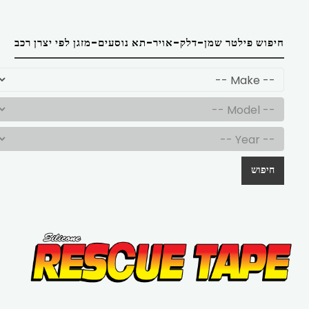
חיפוש פילטר שמן-דלק-אויר-תא נוסעים-מזגן לפי יצרן רכב
חיפוש