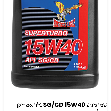
שמן מנוע W40‏15 ‏SG/CD גלון אמריקן