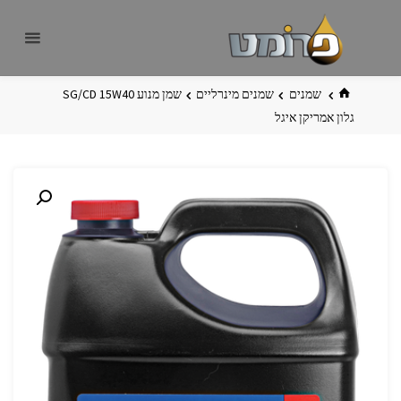
לגו
פרומט
אתר
תוכן
פרומט
החדש
בית
שמנים
שמנים מינרליים
שמן מנוע W40‏15 ‏SG/CD
גלון אמריקן איגל