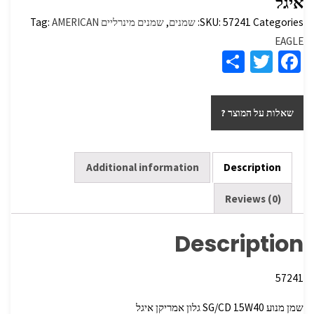
איגל
Categories:
57241
SKU:
שמנים
,
שמנים מינרליים
AMERICAN
Tag:
EAGLE
S
T
Fa
h
wi
ce
ar
tt
b
שאלות על המוצר ?
e
er
o
o
k
Additional information
Description
Reviews (0)
Description
57241
שמן מנוע W40‏15 ‏SG/CD גלון אמריקן איגל