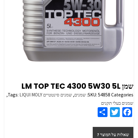
שמן LM TOP TEC 4300 5W30 5L
Categories:
54858
SKU:
שמנים
,
שמנים סינטטיים
LIQUI MOLY
Tags:
,
שמנים בעלי תקנים
S
T
Fa
h
wi
ce
ar
tt
b
שאלות על המוצר ?