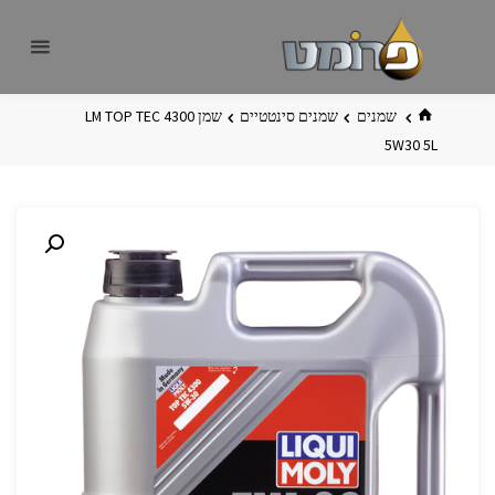
לגו
פרומט
אתר
תוכן
פרומט
החדש
בית
שמנים
שמנים סינטטיים
שמן LM TOP TEC 4300
5W30 5L