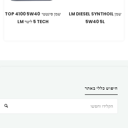
שמן LM DIESEL SYNTHOIL
‏שמן סינטטי 5W40‏ 4100 ‏TOP
5W40 5L
TECH ‏5 ליטר ‏LM
חיפוש כללי באתר
חיפוש