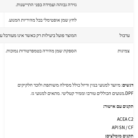
גזירה גבוהה ועמידה בפני התיישנות.
לחץ שמן אופטימלי בכל מהיריות המנוע.
ערבול
המוצר פועל ביעילות רק כאשר אינו מעורבל ע
צמיגות
הספקת שמן מהירה בטמפרטורות נמוכות.
דגשים
: מיועד למנועי בנזין ודיזל כולל מסילה משותפת ולוכד חלקיקים
DPF.מנועים הכוללים טורבו וממיר קטליטי. מתאים למנועי גז.
תקנים עם אישור:
ACEA C2
API SN / CF
תקנים מומלצים: