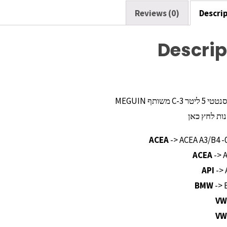
Reviews (0)
Descri
Descrip
נות
לחץ כאן
ACEA
-> ACEA A3/B4 -
ACEA
-> 
API
-> 
BMW
-> 
VW
VW