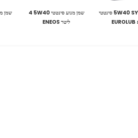
שמן 5W40 SYNTH סינטטי
שמן מנוע סינטטי ‏40‏W‏5 4
EU
‏ליטר ENEOS