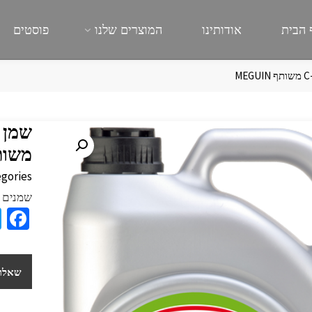
 הבית
אודותינו
המוצרים שלנו
פוסטים
‏משותף N
gories:
שמנים ב
a
e
b
שאלות
o
o