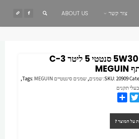
חיפוש
צור קשר
ABOUT US
שמן ‏30‏W‏5 סנטטי ‏‏5 ליטר ‏3-‏‏C
MEGUI
Cate
20909
SKU:
שמנים
,
שמנים סינטטיים
MEGUIN
Tags:
,
עלי תקנים
S
T
F
h
wi
c
ar
tt
 על המוצר ?
e
er