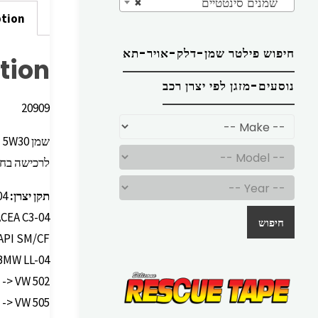
שמנים סינטטיים
×
ption
חיפוש פילטר שמן-דלק-אויר-תא
tion
נוסעים-מזגן לפי יצרן רכב
20909
שמן ‏30‏W‏5 סנטטי ‏‏5 ליטר ‏3-‏‏C ‏משותף MEGUIN
לרכישה בח
תקן יצרן:
04
ACEA C3-04
חיפוש
API SM/CF
BMW LL-04
-> VW 502
-> VW 505