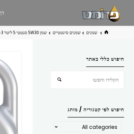
לגו
פרומט
אתר
דף
תוכן
פרומט
החדש
בית
שמנים
שמנים סינטטיים
שמן ‏30‏W‏5 סנטטי ‏‏5 ליטר ‏3-‏‏C ‏משותף MEGUIN
חיפוש כללי באתר
חפש
חיפוש
את:
חיפוש לפי קטגוריה / מותג