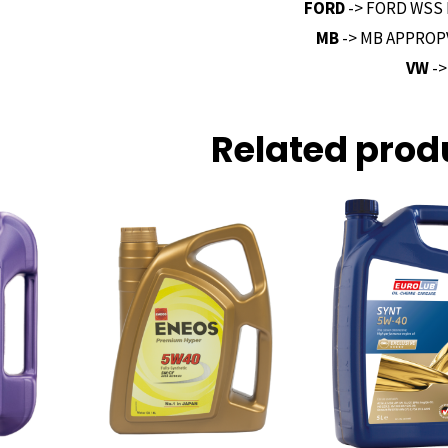
FORD
-> FORD WSS 
MB
-> MB APPROPV
VW
->
Related prod