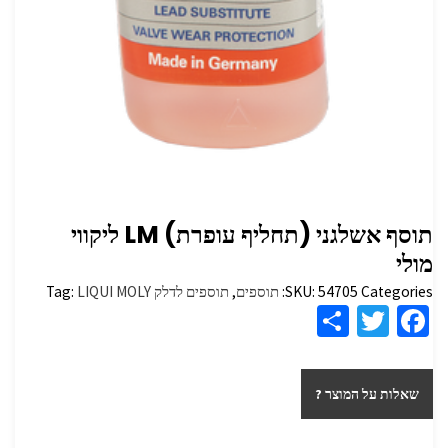
תוסף אשלגני (תחליף עופרת) LM ליקווי
מולי
Categories:
54705
SKU:
תוספים
,
תוספים לדלק
LIQUI MOLY
Tag:
S
T
Fa
h
wi
ce
ar
tt
b
שאלות על המוצר ?
e
er
o