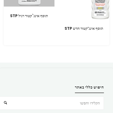
תוסף אינג`קטור רגיל STP
תוסף אינג’קטור חדש ‏STP
חיפוש כללי באתר
חיפוש