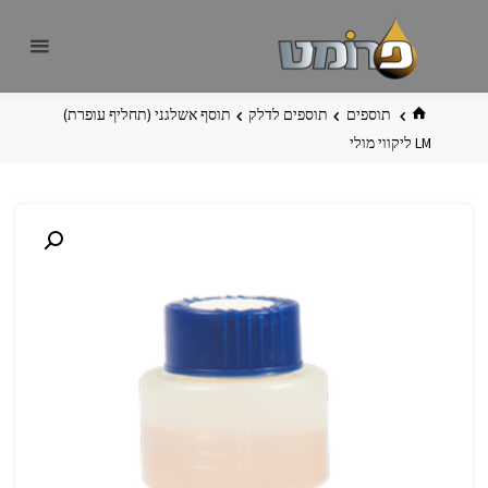
לגו
פרומט
אתר
תוכן
פרומט
החדש
בית
תוספים
תוספים לדלק
תוסף אשלגני (תחליף עופרת)
LM ליקווי מולי