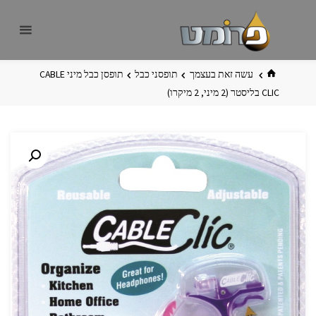
לגו
פרומט
אתר
תוכן
פרומט
החדש
בית
עשה זאת בעצמך
תופסני כבל
תופסן כבל מיני ‏‏CABLE
CLIC בליסטר (2 מיני, 2 מיקרו)