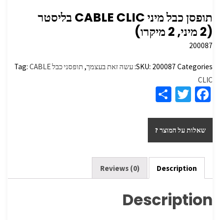
תופסן כבל מיני ‏‏CABLE CLIC בליסטר
(2 מיני, 2 מיקרו)
200087
Categories:
200087
SKU:
עשה זאת בעצמך
,
תופסני כבל
CABLE
Tag:
CLIC
S
T
Fa
h
wi
ce
ar
tt
b
שאלות על המוצר ?
e
er
o
o
k
Reviews (0)
Description
Description