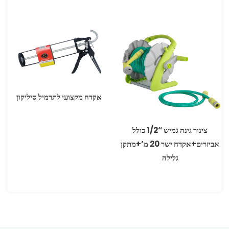
אקדח מקצועי לתרמיל סיליקון
צינור גינה גמיש “1/2 כולל
אביזרים+אקדח ישר 20 מ’+מתקן
גלילה