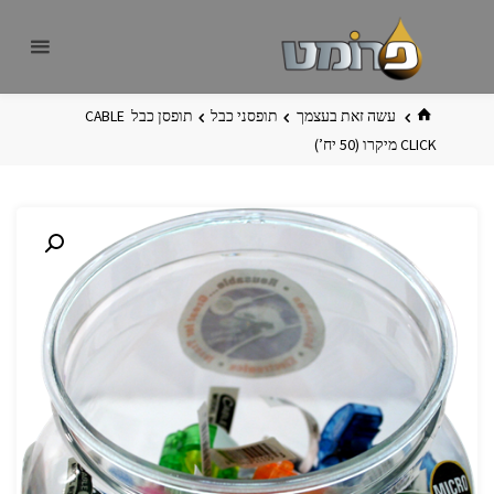
לגו
פרומט
אתר
תוכן
פרומט
החדש
בית
עשה זאת בעצמך
תופסני כבל
תופסן כבל ‏ ‏CABLE
CLICK מיקרו ‏(50 יח’)