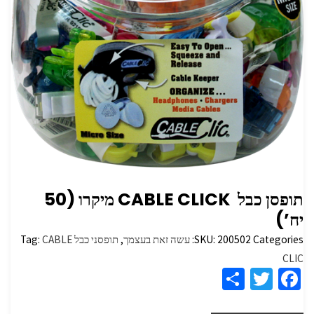
תופסן כבל ‏ ‏CABLE CLICK מיקרו ‏(50
יח’)
Categories:
200502
SKU:
עשה זאת בעצמך
,
תופסני כבל
CABLE
Tag:
CLIC
S
T
Fa
h
wi
ce