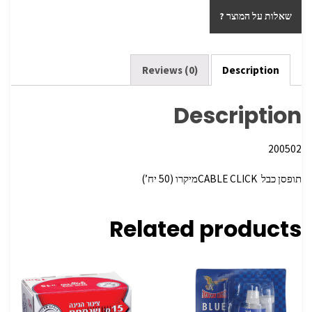
ar
tt
b
שאלות על המוצר ?
e
er
o
o
k
Reviews (0)
Description
Description
200502
תופסן כבל ‏ ‏CABLE CLICKמיקרו ‏(50 יח’)
Related products