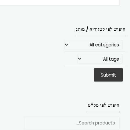
חיפוש לפי קטגוריה / מותג
חיפוש לפי מק”ט
חפש
את: