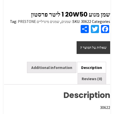
‏שמן מנוע 20W50 ‏1 ליטר פרסטון
Categories:
30622
SKU:
שמנים
,
שמנים מינרליים
PRESTONE
Tag:
S
T
Fa
h
wi
ce
ar
tt
b
שאלות על המוצר ?
e
er
o
o
k
Additional information
Description
Reviews (0)
Description
30622