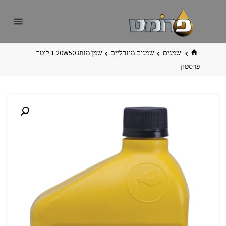
לגו
פרומט
אתר
תוכן
פרומט
החדש
בית
שמנים
שמנים מינרליים
‏שמן מנוע 20W50 ‏1 ליטר
פרסטון