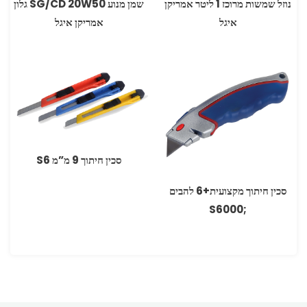
נוזל שמשות מרוכז 1 ליטר אמריקן
שמן מנוע ‏20W50 ‏SG/CD ‏גלון
איגל
אמריקן איגל
סכין חיתוך 9 מ”מ S6
סכין חיתוך מקצועית+6 להבים
;S6000