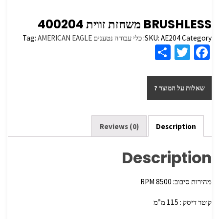
BRUSHLESS משחזת זווית 400204
Category:
AE204
SKU:
כלי עבודה נטענים
AMERICAN EAGLE
Tag:
S
T
Fa
h
wi
ce
ar
tt
b
שאלות על המוצר ?
e
er
o
o
k
Reviews (0)
Description
Description
מהירות סיבוב: 8500 RPM
קוטר דיסק : 115 מ”מ