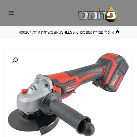
לגו
פרומט
אתר
תוכן
פרומט
החדש
בית
כלי עבודה נטענים
BRUSHLESS משחזת זווית 400204