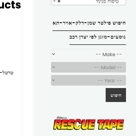
ucts
טיפוח פנימי
×
חיפוש פילטר שמן-דלק-אויר-תא
נוסעים-מזגן לפי יצרן רכב
טרטל-ס
חיפוש