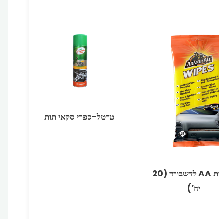
טרטל-ספרי סקאי תות
מטליות ‏AA לדשבורד (20
יח’)