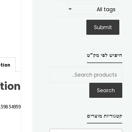
חיפוש לפי מק”ט
ption
חפש
את:
tion
Search
54959 1598 COCKPIT VANILLA ספריי סקאי וניל 300 מ”ל – לקישור לדף מידע באתר היצרן
קטגוריות מוצרים