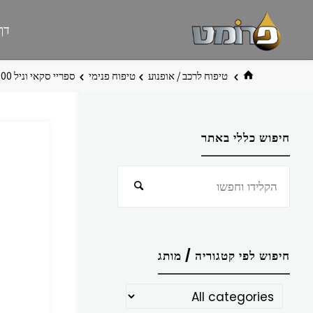
לגו
פרומט
אתר
דף
תוכן
פרומט
החדש
בית
טיפוח לרכב / אופנוע
טיפוח פנימי
ספריי סקאי וניל 300 מ”ל
חיפוש כללי באתר
חפש
חיפוש
את:
חיפוש לפי קטגוריה / מותג