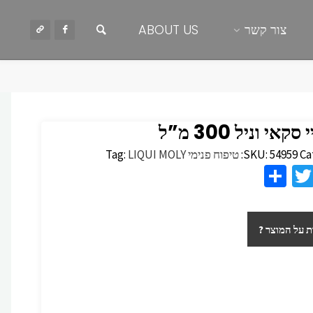
חיפוש
צור קשר
ABOUT US
קאי וניל 300 מ”ל
Ca
54959
SKU:
טיפוח פנימי
LIQUI MOLY
Tag:
S
T
F
h
wi
c
ar
tt
 על המוצר ?
e
er