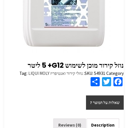
נוזל קירור מוכן לשימוש G12+ ‏5 ליטר
Category:
54931
SKU:
נוזלי קירור ואנטיפריז
LIQUI MOLY
Tag:
S
T
Fa
h
wi
ce
ar
tt
b
שאלות על המוצר ?
e
er
o
o
k
Reviews (0)
Description