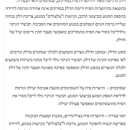
דלק הרגישה מאוד להיווצרות פיח במזרקים, שסתומים ותאי הבעירה.
כתוצאה מהיווצרות הפיח זרימת הדלק במזרקים אינה אחידה וגורמת לירידה
בהספק המנוע ובביצועי הרכב, נקישות ו”צלצולים” במנוע, צריכת דלק גבוהה
ועלייה ברמת הגזים הנפלטים במנוע המזהמים את הסביבה. תכשיר הניקוי
גולדלייבל מסיר את הפיח מהמזרקים ומאפשר מעבר תקין וריסוס יעיל של
הדלק.
מסנן הדלק –במסנן הדלק נוצרים משקעים ולכלוך שמקורם בדלק וגורמים
לאי ספיקה תקינה של דלק. תכשיר הניקוי גולד לייבל מנקה ביעילות משקעים
ולכלוך הנוצרים במסנן הדלק ומאפשר ספיקה מאוזנת ומעבר תקין של דלק
למנוע.
שסתומים – היוצרות פיח על השסתומים מונעת אטימה יעילה וגורמת
לדליפת הספק הפוגע בביצועי המנוע. תכשיר הניקוי גולד לייבל מסיר את
הפיח מהשסתומים ומאפשר פעולה יעילה.
תאי בעירה – היווצרות פיח בצילינדרים, בוכנות וטבעות הבוכנות
מפריעה קשות לתפקוד המנוע, גורמת ל”צלצולים” ונקישות במנוע, לירידה