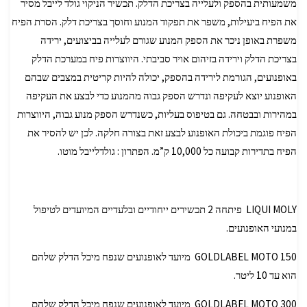
משמעותית בהספק ולעלייה בצריכת הדלק. תכשיר הניקוי גולד לייבל מסיר
את הפיח ביעילות, משפר את תפקוד המנוע וחוסך בצריכת דלק. הסרת הפיח
משפרת באופן ניכר את הספק המנוע שגורם לעלייה בביצועים, ירידה
בצריכת הדלק וירידה בזיהום אויר סביבתי. היווצרות פיח במערכת הדלק
באופנועים, הגורמת לירידה בהספק, יכולה להיות קריטית במצבים שבהם
האופנוע יוצא לעקיפה ונדרש הספק גבוה מהמנוע כדי לבצע את העקיפה
במהירות ובבטחה. גם בטיפוס בעליות, כשנדרש הספק מנוע גבוה, היווצרות
הפיח פוגמת ביכולת האופנוע לבצע זאת בצורה חלקה. לכן יש להסיר את
הפיח בתדירות קבועה כל 10,000 ק”מ. הפתרון : גולדלייבל מוטו.
LIQUI MOLY פיתחה 2 תכשירים ייחודיים ובלעדיים המיועדים לטיפול
במנועי האופנועים.
GOLDLABEL MOTO 150 מיועד לאופנועים שנפח מיכל הדלק שלהם
הוא עד 10 ליטר.
GOLDLABEL MOTO 300 מיועד לאופנועים שנפח מיכל הדלק שלהם