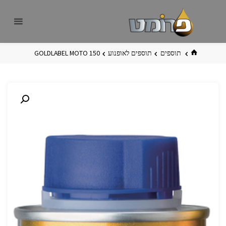
לגו
פרומט
אתר
תוכן
פרומט
החדש
בית
תוספים
תוספים לאופנוע
GOLDLABEL MOTO 150