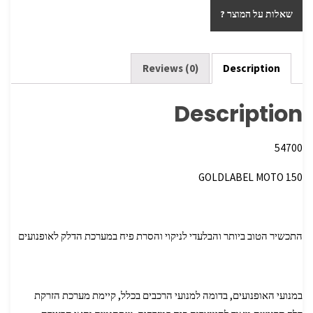
ar
tt
b
שאלות על המוצר ?
e
er
o
o
k
Reviews (0)
Description
Description
54700
GOLDLABEL MOTO 150
התכשיר הטוב ביותר והבלעדי לניקוי והסרת פיח במערכת הדלק לאופנועים
במנועי האופנועים, בדומה למנועי הרכבים בכלל, קיימת מערכת הזרקת