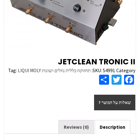
JETCLEAN TRONIC II
Category:
54991
SKU:
תחזוקה כללית נוזלים ושונות
LIQUI MOLY
Tag:
S
T
Fa
h
wi
ce
ar
tt
b
שאלות על המוצר ?
e
er
o
o
k
Reviews (0)
Description