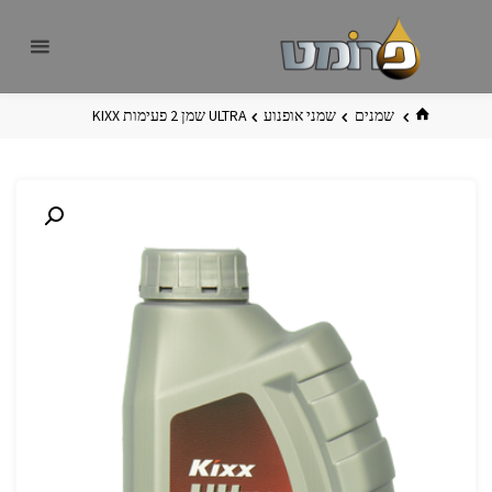
לגו
פרומט
אתר
תוכן
פרומט
החדש
בית
שמנים
שמני אופנוע
ULTRA שמן 2 פעימות KIXX