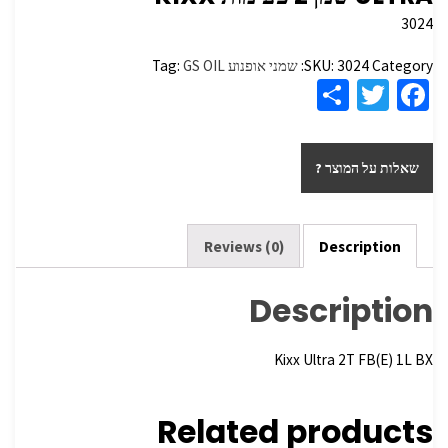
3024
Category:
3024
SKU:
שמני אופנוע
GS OIL
Tag:
S
T
Fa
h
wi
ce
ar
tt
b
שאלות על המוצר ?
e
er
o
o
k
Reviews (0)
Description
Description
Kixx Ultra 2T FB(E) 1L BX
Related products