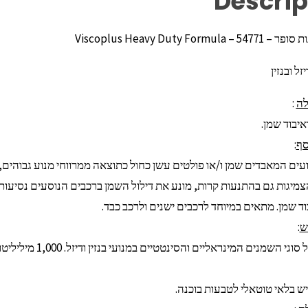
Descrip
Viscoplus Heavy Duty Formu
ל ובנזין
לה
:
איבוד שמן.
סף
:
ועים המאבדים שמן ו/או פולטים עשן כחול כתוצאה ממרווחי מנוע גבוהי
צמיגות גם בהתנעות קרות, מונע את דילול השמן ברכבים הנוסעים נסיעות קצ
ד שמן. מתאים במיוחד לרכבים ישנים ולרכב כבד.
ש
:
נים המינראליים והסינטטיים במנועי בנזין ודיזל. 1,000 מיליליטר מתאים לשימוש מ 10 עד 20 ליטר שמן.
ש בלאי טוטאלי לטבעות בוכנה.