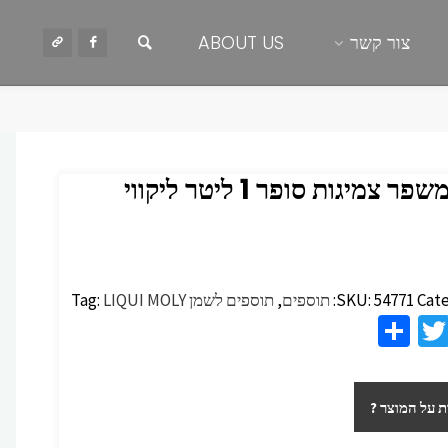
חיפוש
צור קשר
ABOUT US
LM משפר צמיגות סופר 1 ליטר ליקווי
Cate
54771
SKU:
תוספים
,
תוספים לשמן
LIQUI MOLY
Tag:
S
T
F
h
wi
c
ar
tt
 על המוצר ?
e
er