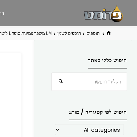
לגו
פרומט
אתר
דף
תוכן
פרומט
החדש
בית
תוספים
תוספים לשמן
LM משפר צמיגות סופר 1 ליטר ליקווי מולי
חיפוש כללי באתר
חפש
חיפוש
את:
חיפוש לפי קטגוריה / מותג