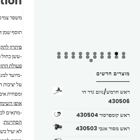
tion
משפר צמיגות סופר – 54771 – la
תוסף שמן דיז
פיתרון לתק
-עשן כחול ו
פעולת התו
מוצרים חדשים
-מיועד למנ
על יציבות ה
ראש חרמש/גוזם גדר חי
ומפחית איבו
430506
אופן השימו
-מתאים לכל סוגי השמ
ראש קומפרסור 430504
הסתייגות
:
ראש מסור אנכי 430503
לא יעיל כשי