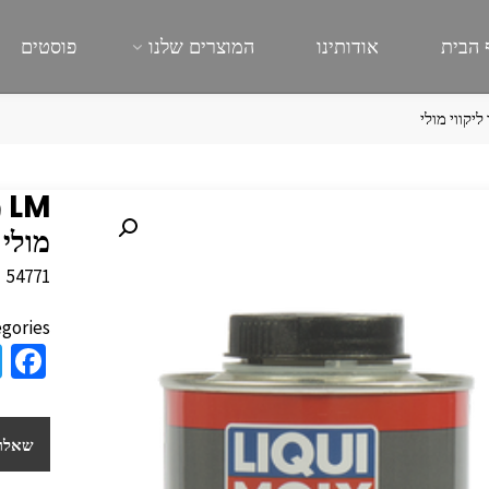
 הבית
אודותינו
המוצרים שלנו
פוסטים
מולי
54771
gories:
a
e
b
שאלות
o