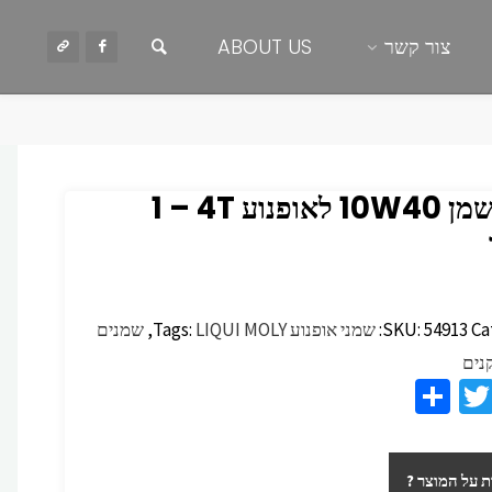
חיפוש
צור קשר
ABOUT US
LM שמן 10W40 לאופנוע 4T – ‏1
Ca
54913
SKU:
שמני אופנוע
LIQUI MOLY
Tags:
,
שמנים
נים
S
T
F
h
wi
c
ar
tt
 על המוצר ?