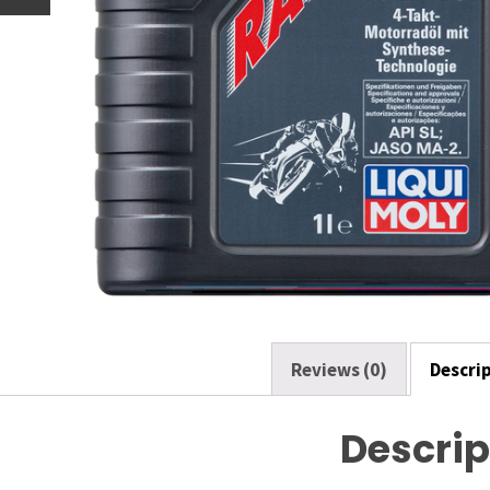
o
o
k
Reviews (0)
Descri
Descrip