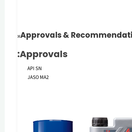
Approvals & Recommendat
Approvals:
API SN
JASO MA2