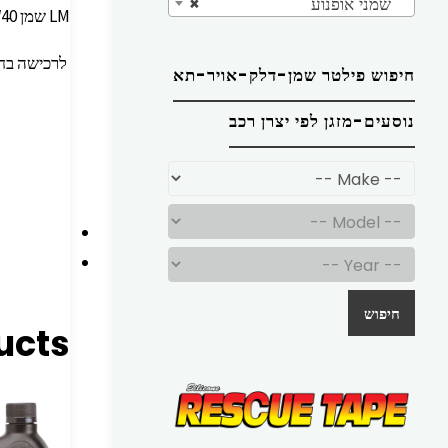
שמני אופנוע
×
LM שמן 10W40 לאופנוע 4T – ‏1 ליטר
לרכישה בח
חיפוש פילטר שמן-דלק-אויר-תא
נוסעים-מזגן לפי יצרן רכב
חיפוש
ucts