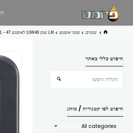
לגו
פרומט
אתר
דף
תוכן
פרומט
החדש
בית
שמנים
שמני אופנוע
LM שמן 10W40 לאופנוע 4T – ‏1 ליטר
חיפוש כללי באתר
חפש
חיפוש
את:
חיפוש לפי קטגוריה / מותג