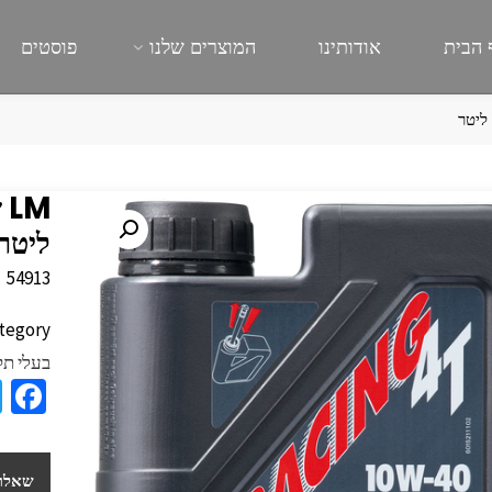
 הבית
אודותינו
המוצרים שלנו
פוסטים
ליטר
54913
tegory:
בעלי תק
a
e
b
שאלות