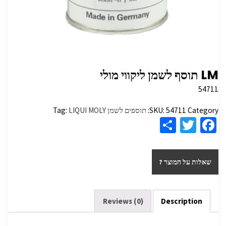
LM תוסף לשמן ליקווי מולי
54711
Category:
54711
SKU:
תוספים לשמן
LIQUI MOLY
Tag:
S
T
Fa
h
wi
ce
ar
tt
b
שאלות על המוצר ?
e
er
o
o
k
Reviews (0)
Description