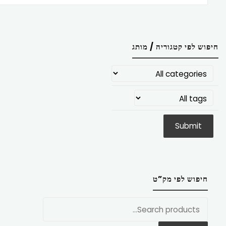
חיפוש לפי קטגוריה / מותג
חיפוש לפי מק”ט
חפש
את: