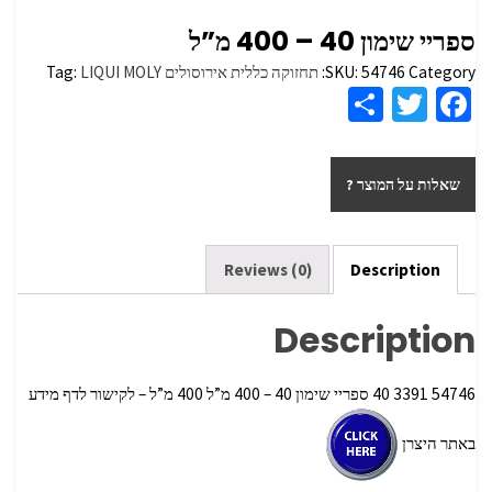
ספריי ‏שימון 40‏ – 400 מ”ל
Category:
54746
SKU:
תחזוקה כללית אירוסולים
LIQUI MOLY
Tag:
S
T
Fa
h
wi
ce
ar
tt
b
שאלות על המוצר ?
e
er
o
o
k
Reviews (0)
Description
Description
54746 3391 40 ספריי ‏שימון 40‏ – 400 מ”ל 400 מ”ל – לקישור לדף מידע
באתר היצרן