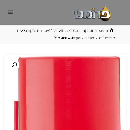
לגו
פרומט
אתר
תוכן
פרומט
החדש
בית
מוצרי תחזוקה
מוצרי תחזוקה כלליים
תחזוקה כללית
אירוסולים
ספריי ‏שימון 40‏ – 400 מ”ל