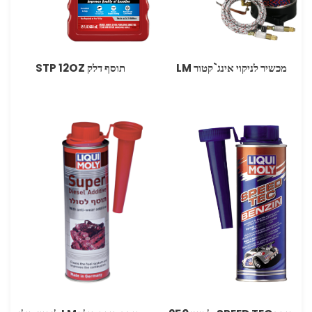
מכשיר לניקוי אינג`קטור LM
תוסף דלק STP 12OZ