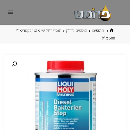
לגו
פרומט
אתר
תוכן
פרומט
החדש
בית
תוספים
תוספים לדלק
תוסף דיזל ימי אנטי בקטריאלי
500 מ”ל