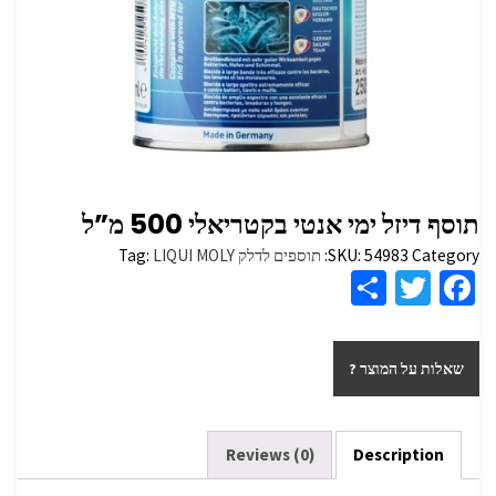
תוסף דיזל ימי אנטי בקטריאלי 500 מ”ל
Category:
54983
SKU:
תוספים לדלק
LIQUI MOLY
Tag:
S
T
Fa
h
wi
ce
ar
tt
b
שאלות על המוצר ?
e
er
o
o
k
Reviews (0)
Description