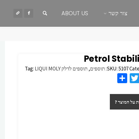
חיפוש
צור קשר
ABOUT US
Petrol Stabil
Cate
5107
SKU:
תוספים
,
תוספים לדלק
LIQUI MOLY
Tag:
S
T
F
h
wi
c
ar
tt
 על המוצר ?
e
er