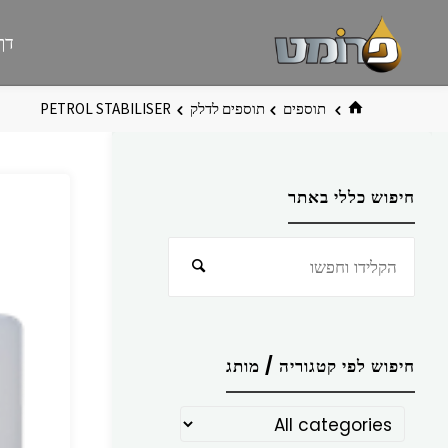
לגו
פרומט
אתר
דף
תוכן
פרומט
החדש
בית
תוספים
תוספים לדלק
PETROL STABILISER
חיפוש כללי באתר
חפש
חיפוש
את:
חיפוש לפי קטגוריה / מותג