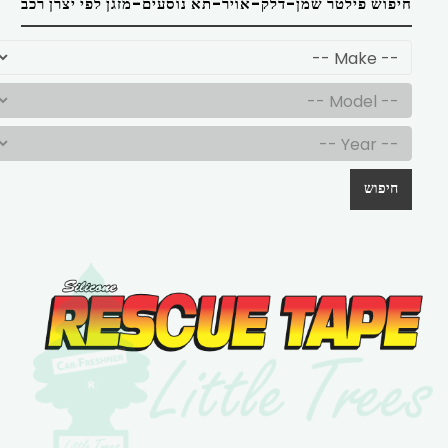
חיפוש פילטר שמן-דלק-אויר-תא נוסעים-מזגן לפי יצרן רכב
חיפוש