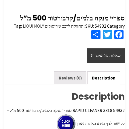
ספריי מנקה בלמים/קרבורטור 500 מ”ל
Category:
54932
SKU:
תחזוקה לרכב אירוסולים
LIQUI MOLY
Tag:
S
T
Fa
h
wi
ce
ar
tt
b
שאלות על המוצר ?
e
er
o
o
k
Reviews (0)
Description
Description
54932 3318 RAPID CLEANER ספריי מנקה בלמים/קרבורטור 500 מ”ל –
לקישור לדף מידע באתר היצרן