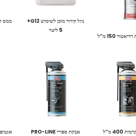
נוזל קירור מוכן לשימוש G12+
יאטור 150 מ”ל
משחה קרמית 400 מ”ל
אבקת ספריי PRO-LINE
אנטיפריז KFS G12+