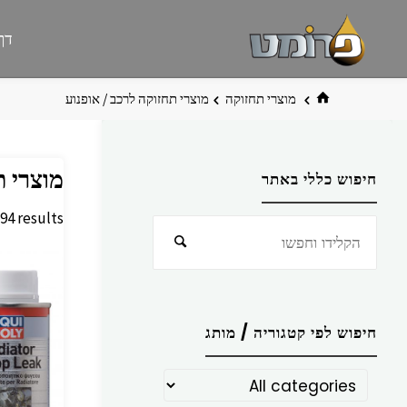
לגו
פרומט
אתר
דף
תוכן
פרומט
החדש
בית
מוצרי תחזוקה
מוצרי תחזוקה לרכב / אופנוע
מוצרי ת
חיפוש כללי באתר
94 results
חפש
חיפוש
את:
חיפוש לפי קטגוריה / מותג