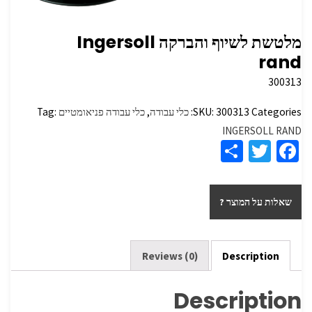
מלטשת לשיוף והברקה Ingersoll
rand
300313
Categories:
300313
SKU:
כלי עבודה
,
כלי עבודה פניאומטיים
Tag:
INGERSOLL RAND
S
T
Fa
h
wi
ce
ar
tt
b
שאלות על המוצר ?
e
er
o
o
k
Reviews (0)
Description
Description