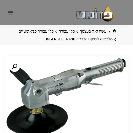
לגו
פרומט
אתר
תוכן
פרומט
החדש
בית
עשה זאת בעצמך
כלי עבודה
כלי עבודה פניאומטיים
מלטשת לשיוף והברקה INGERSOLL RAND