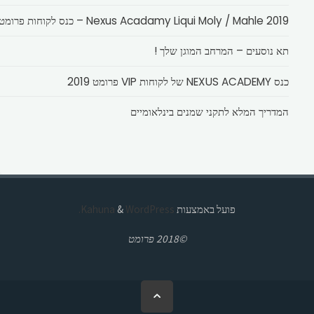
Nexus Acadamy Liqui Moly / Mahle 2019 – כנס לקוחות פרומט
תא נוסעים – המרחב המוגן שלך !
כנס NEXUS ACADEMY של לקוחות VIP פרומט 2019
המדריך המלא לתקני שמנים בינלאומיים
פועל באמצעות
Kahuna
WordPress.
&
©2018 פרומט
בחזרה
ללמעלה