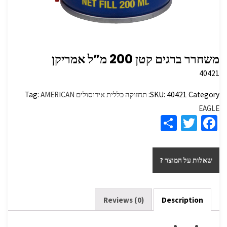
משחרר ברגים קטן 200 מ”ל אמריקן
40421
Category:
40421
SKU:
תחזוקה כללית אירוסולים
AMERICAN
Tag:
EAGLE
S
T
Fa
h
wi
ce
ar
tt
b
שאלות על המוצר ?
e
er
o
o
k
Reviews (0)
Description