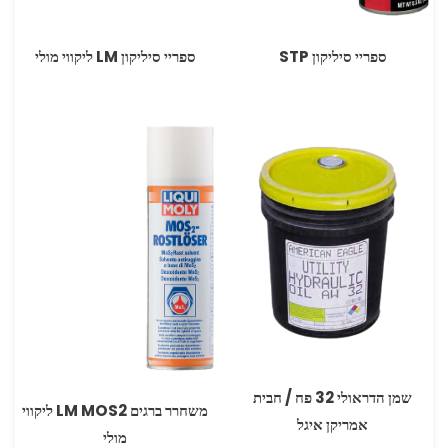
ספריי סיליקון STP
ספריי סיליקון LM ליקווי מולי
שמן הדראולי 32 פח / חבית
משחרר ברגים LM MOS2 ליקווי
אמריקן איגל
מולי