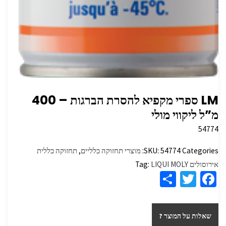
LM ספרי מקפיא להסרת הברגות – 400
מ”ל ליקווי מולי
54774
Categories:
54774
SKU:
מוצרי תחזוקה כלליים
,
תחזוקה כללית
אירוסולים
LIQUI MOLY
Tag:
S
T
Fa
h
wi
ce
ar
tt
b
שאלות על המוצר ?