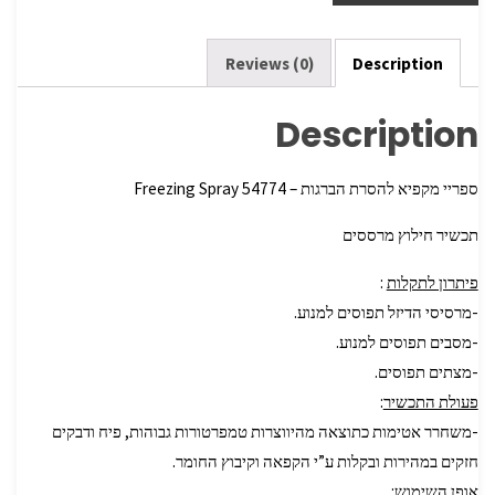
e
er
o
o
k
Reviews (0)
Description
Description
ספריי מקפיא להסרת הברגות – 54774 Freezing Spray
תכשיר חילוץ מרססים
פיתרון לתקלות
:
-מרסיסי הדיזל תפוסים למנוע.
-מסבים תפוסים למנוע.
-מצתים תפוסים.
פעולת התכשיר
:
-משחרר אטימות כתוצאה מהיווצרות טמפרטורות גבוהות, פיח ודבקים
חזקים במהירות ובקלות ע”י הקפאה וקיבוץ החומר.
אופן השימוש
: