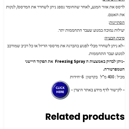
לרסס את אזור המגע, לאחר שהחומר נספג ניתן לשחרר את המרסס/ לנקות
את האטם.
הסתייגות
:
יעילות נמוכה במנוע שעבר התחממות יתר.
סיבת הבעיה
:
-לא ניתן לשחרר מבלי לפגוע בהברגה את מרססי הדיזל או כל רכיב שמורכב
למנוע ועבר התחממות.
-ניתן לבדוק באמצעות ה Freezing Spray את תפקוד חיישני
הטמפרטורה.
מכיל : 400 מ”ל בקרטון: 6 יחידות
– לקישור לדף מידע באתר היצרן –
Related products